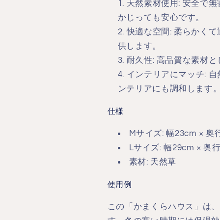
天然素材使用
: 安全で
かじっても安心です。
快適な空間
: 柔らかく
供します。
耐久性
: 高品質な素材
インテリアにマッチ
:
ンテリアにも調和します
仕様
Mサイズ
: 幅23cm × 
Lサイズ
: 幅29cm × 奥
素材
: 天然草
使用例
この「かまくらハウス」は、