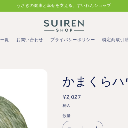
うさぎの健康と幸せを支える、すいれんショップ
品一覧
お問い合わせ
プライバシーポリシー
特定商取引
かまくらハ
通
¥2,027
常
税込
価
数量
格