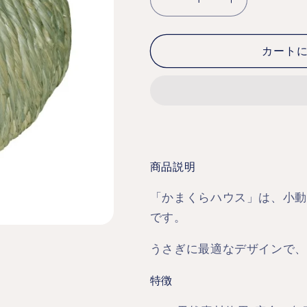
か
か
ま
ま
く
く
カート
ら
ら
ハ
ハ
ウ
ウ
ス
ス
M
M
の
の
数
数
商品説明
量
量
「かまくらハウス」は、小動
を
を
減
増
です。
ら
や
うさぎに最適なデザインで、
す
す
特徴