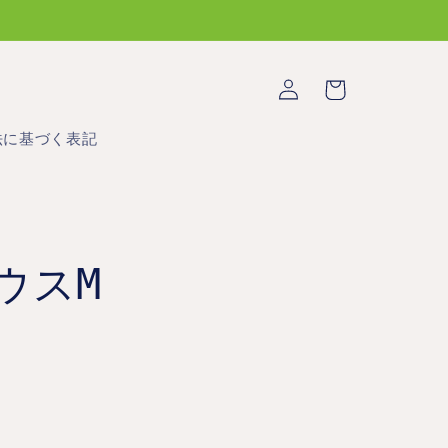
ロ
カ
グ
ー
イ
ト
ン
法に基づく表記
ウスM