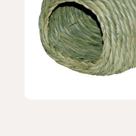
モ
ー
ダ
ル
で
メ
デ