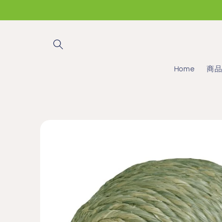
コンテ
ンツに
進む
Home
商
商品情
報にス
キップ